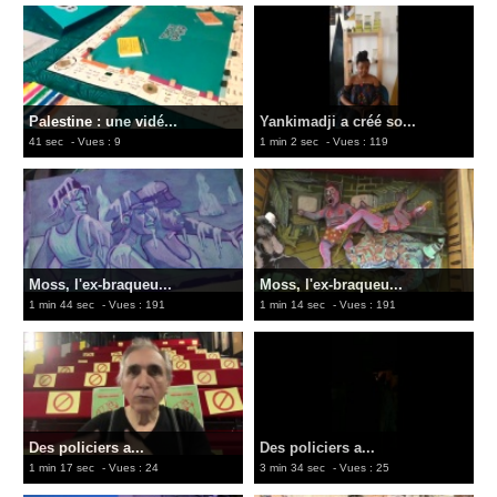
Palestine : une vidé...
Yankimadji a créé so...
41 sec
- Vues : 9
1 min 2 sec
- Vues : 119
Moss, l'ex-braqueu...
Moss, l'ex-braqueu...
1 min 44 sec
- Vues : 191
1 min 14 sec
- Vues : 191
Des policiers a...
Des policiers a...
1 min 17 sec
- Vues : 24
3 min 34 sec
- Vues : 25