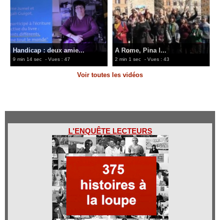
Handicap : deux amie...
A Rome, Pina l...
9 min 14 sec
- Vues : 47
2 min 1 sec
- Vues : 43
Voir toutes les vidéos
L'ENQUÊTE LECTEURS