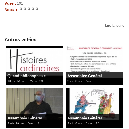
Vues :
191
Notez :
Lire la suite
Autres vidéos
Quand philosophes e...
Assemblée Général...
13 min 55 sec
- Vues : 29
2 min 3 sec
- Vues : 5
Assemblée Général...
Assemblée Général...
4 min 39 sec
- Vues : 7
4 min 9 sec
- Vues : 10