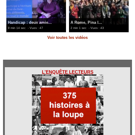
Handicap : deux amie...
A Rome, Pina l...
9 min 14 sec
- Vues : 47
2 min 1 sec
- Vues : 43
Voir toutes les vidéos
L'ENQUÊTE LECTEURS