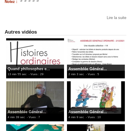
Notez :
Lire la suite
Autres vidéos
Quand philosophes e...
Assemblée Général...
13 min 55 sec
- Vues : 29
2 min 3 sec
- Vues : 5
Assemblée Général...
Assemblée Général...
4 min 39 sec
- Vues : 7
4 min 9 sec
- Vues : 10