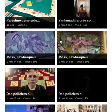
Palestine : une vidé...
Yankimadji a créé so...
41 sec
- Vues : 9
1 min 2 sec
- Vues : 119
Moss, l'ex-braqueu...
Moss, l'ex-braqueu...
1 min 44 sec
- Vues : 191
1 min 14 sec
- Vues : 191
Des policiers a...
Des policiers a...
1 min 17 sec
- Vues : 24
3 min 34 sec
- Vues : 25