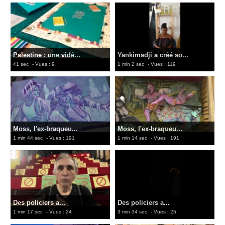
Palestine : une vidé...
Yankimadji a créé so...
41 sec
- Vues : 9
1 min 2 sec
- Vues : 119
Moss, l'ex-braqueu...
Moss, l'ex-braqueu...
1 min 44 sec
- Vues : 191
1 min 14 sec
- Vues : 191
Des policiers a...
Des policiers a...
1 min 17 sec
- Vues : 24
3 min 34 sec
- Vues : 25