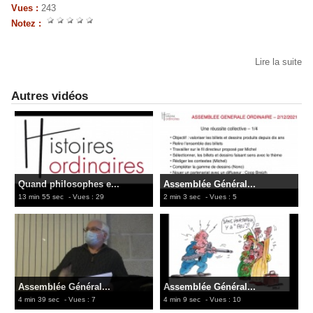
Vues :
243
Notez :
Lire la suite
Autres vidéos
Quand philosophes e...
Assemblée Général...
13 min 55 sec
- Vues : 29
2 min 3 sec
- Vues : 5
Assemblée Général...
Assemblée Général...
4 min 39 sec
- Vues : 7
4 min 9 sec
- Vues : 10