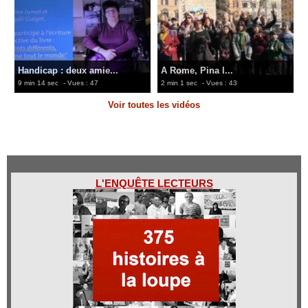
Handicap : deux amie...
A Rome, Pina l...
9 min 14 sec
- Vues : 47
2 min 1 sec
- Vues : 43
Voir toutes les vidéos
L'ENQUÊTE LECTEURS