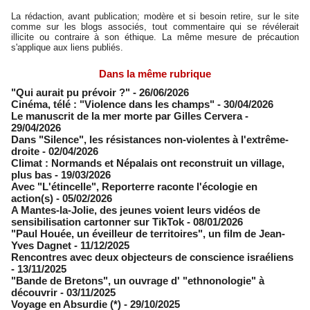
La rédaction, avant publication; modère et si besoin retire, sur le site
comme sur les blogs associés, tout commentaire qui se révélerait
illicite ou contraire à son éthique. La même mesure de précaution
s'applique aux liens publiés.
Dans la même rubrique
"Qui aurait pu prévoir ?"
- 26/06/2026
Cinéma, télé : "Violence dans les champs"
- 30/04/2026
Le manuscrit de la mer morte par Gilles Cervera
-
29/04/2026
Dans "Silence", les résistances non-violentes à l'extrême-
droite
- 02/04/2026
Climat : Normands et Népalais ont reconstruit un village,
plus bas
- 19/03/2026
Avec "L'étincelle", Reporterre raconte l'écologie en
action(s)
- 05/02/2026
A Mantes-la-Jolie, des jeunes voient leurs vidéos de
sensibilisation cartonner sur TikTok
- 08/01/2026
"Paul Houée, un éveilleur de territoires", un film de Jean-
Yves Dagnet
- 11/12/2025
Rencontres avec deux objecteurs de conscience israéliens
- 13/11/2025
"Bande de Bretons", un ouvrage d' "ethnonologie" à
découvrir
- 03/11/2025
Voyage en Absurdie (*)
- 29/10/2025