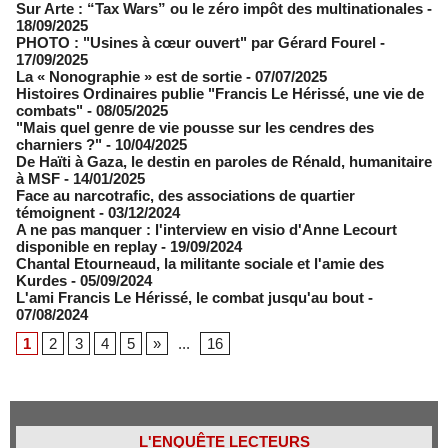
Sur Arte : “Tax Wars” ou le zéro impôt des multinationales
-
18/09/2025
PHOTO : "Usines à cœur ouvert" par Gérard Fourel
-
17/09/2025
La « Nonographie » est de sortie
- 07/07/2025
Histoires Ordinaires publie "Francis Le Hérissé, une vie de
combats"
- 08/05/2025
"Mais quel genre de vie pousse sur les cendres des
charniers ?"
- 10/04/2025
De Haïti à Gaza, le destin en paroles de Rénald, humanitaire
à MSF
- 14/01/2025
Face au narcotrafic, des associations de quartier
témoignent
- 03/12/2024
A ne pas manquer : l'interview en visio d'Anne Lecourt
disponible en replay
- 19/09/2024
Chantal Etourneaud, la militante sociale et l'amie des
Kurdes
- 05/09/2024
L'ami Francis Le Hérissé, le combat jusqu'au bout
-
07/08/2024
1
2
3
4
5
»
...
16
L'ENQUÊTE LECTEURS