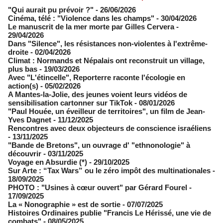
"Qui aurait pu prévoir ?"
- 26/06/2026
Cinéma, télé : "Violence dans les champs"
- 30/04/2026
Le manuscrit de la mer morte par Gilles Cervera
-
29/04/2026
Dans "Silence", les résistances non-violentes à l'extrême-
droite
- 02/04/2026
Climat : Normands et Népalais ont reconstruit un village,
plus bas
- 19/03/2026
Avec "L'étincelle", Reporterre raconte l'écologie en
action(s)
- 05/02/2026
A Mantes-la-Jolie, des jeunes voient leurs vidéos de
sensibilisation cartonner sur TikTok
- 08/01/2026
"Paul Houée, un éveilleur de territoires", un film de Jean-
Yves Dagnet
- 11/12/2025
Rencontres avec deux objecteurs de conscience israéliens
- 13/11/2025
"Bande de Bretons", un ouvrage d' "ethnonologie" à
découvrir
- 03/11/2025
Voyage en Absurdie (*)
- 29/10/2025
Sur Arte : “Tax Wars” ou le zéro impôt des multinationales
-
18/09/2025
PHOTO : "Usines à cœur ouvert" par Gérard Fourel
-
17/09/2025
La « Nonographie » est de sortie
- 07/07/2025
Histoires Ordinaires publie "Francis Le Hérissé, une vie de
combats"
- 08/05/2025