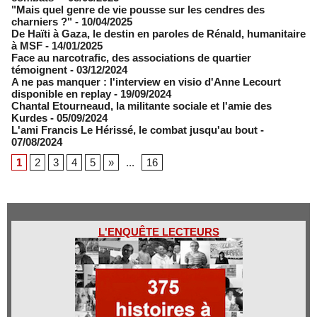
"Mais quel genre de vie pousse sur les cendres des
charniers ?"
- 10/04/2025
De Haïti à Gaza, le destin en paroles de Rénald, humanitaire
à MSF
- 14/01/2025
Face au narcotrafic, des associations de quartier
témoignent
- 03/12/2024
A ne pas manquer : l'interview en visio d'Anne Lecourt
disponible en replay
- 19/09/2024
Chantal Etourneaud, la militante sociale et l'amie des
Kurdes
- 05/09/2024
L'ami Francis Le Hérissé, le combat jusqu'au bout
-
07/08/2024
1
2
3
4
5
»
...
16
L'ENQUÊTE LECTEURS