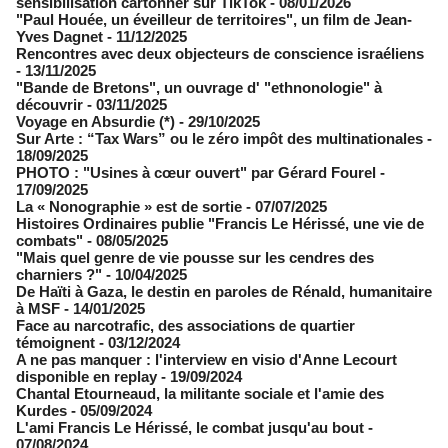
sensibilisation cartonner sur TikTok
- 08/01/2026
"Paul Houée, un éveilleur de territoires", un film de Jean-
Yves Dagnet
- 11/12/2025
Rencontres avec deux objecteurs de conscience israéliens
- 13/11/2025
"Bande de Bretons", un ouvrage d' "ethnonologie" à
découvrir
- 03/11/2025
Voyage en Absurdie (*)
- 29/10/2025
Sur Arte : “Tax Wars” ou le zéro impôt des multinationales
-
18/09/2025
PHOTO : "Usines à cœur ouvert" par Gérard Fourel
-
17/09/2025
La « Nonographie » est de sortie
- 07/07/2025
Histoires Ordinaires publie "Francis Le Hérissé, une vie de
combats"
- 08/05/2025
"Mais quel genre de vie pousse sur les cendres des
charniers ?"
- 10/04/2025
De Haïti à Gaza, le destin en paroles de Rénald, humanitaire
à MSF
- 14/01/2025
Face au narcotrafic, des associations de quartier
témoignent
- 03/12/2024
A ne pas manquer : l'interview en visio d'Anne Lecourt
disponible en replay
- 19/09/2024
Chantal Etourneaud, la militante sociale et l'amie des
Kurdes
- 05/09/2024
L'ami Francis Le Hérissé, le combat jusqu'au bout
-
07/08/2024