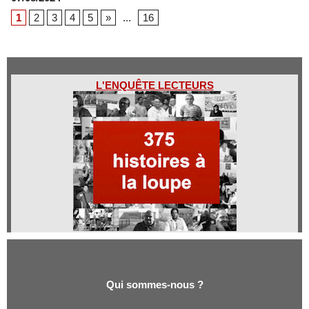
1
2
3
4
5
»
...
16
L'ENQUÊTE LECTEURS
Qui sommes-nous ?
Qui sommes-nous ?