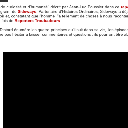
i de curiosité et d'humanité" décrit par Jean-Luc Poussier dans ce
rep
egrain, de
Sideways
. Partenaire d'Histoires Ordinaires, Sideways a dé
oir et, constatant que l'homme "a tellement de choses à nous raconter 
e fois de
Reporters Troubadours
.
estard énumère les quatre principes qu'il suit dans sa vie, les épisod
ne pas hésiter à laisser commentaires et questions : ils pourront être a