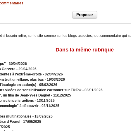
x commentaires
t si besoin retire, sur le site comme sur les blogs associés, tout commentaire qui s
Dans la même rubrique
mps"
- 30/04/2026
s Cervera
- 29/04/2026
olentes à l'extrême-droite
- 02/04/2026
struit un village, plus bas
- 19/03/2026
l'écologie en action(s)
- 05/02/2026
urs vidéos de sensibilisation cartonner sur TikTok
- 08/01/2026
s", un film de Jean-Yves Dagnet
- 11/12/2025
onscience israéliens
- 13/11/2025
hnonologie" à découvrir
- 03/11/2025
 des multinationales
- 18/09/2025
érard Fourel
- 17/09/2025
7/2025