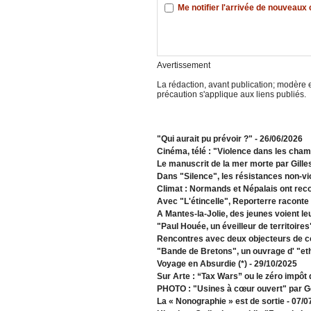
Me notifier l'arrivée de nouveau
Avertissement
La rédaction, avant publication; modère e
précaution s'applique aux liens publiés.
"Qui aurait pu prévoir ?"
- 26/06/2026
Cinéma, télé : "Violence dans les cha
Le manuscrit de la mer morte par Gille
Dans "Silence", les résistances non-vi
Climat : Normands et Népalais ont recon
Avec "L'étincelle", Reporterre raconte 
A Mantes-la-Jolie, des jeunes voient le
"Paul Houée, un éveilleur de territoire
Rencontres avec deux objecteurs de c
"Bande de Bretons", un ouvrage d' "et
Voyage en Absurdie (*)
- 29/10/2025
Sur Arte : “Tax Wars” ou le zéro impôt
PHOTO : "Usines à cœur ouvert" par G
La « Nonographie » est de sortie
- 07/0