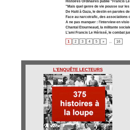
Histoires Ordinaires publie "Francis L
"Mais quel genre de vie pousse sur les
De Haïti à Gaza, le destin en paroles d
Face au narcotrafic, des associations 
A ne pas manquer : l'interview en visio
Chantal Etourneaud, la militante social
L'ami Francis Le Hérissé, le combat ju
1
2
3
4
5
»
...
16
L'ENQUÊTE LECTEURS