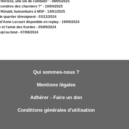
e Hérissé, une vie de combats"
- 08/05/2025
 cendres des charniers ?"
- 10/04/2025
e Rénald, humanitaire à MSF
- 14/01/2025
de quartier témoignent
- 03/12/2024
 d'Anne Lecourt disponible en replay
- 19/09/2024
e et l'amie des Kurdes
- 05/09/2024
squ'au bout
- 07/08/2024
Qui sommes-nous ?
Qui sommes-nous ?
Mentions légales
Adhérer - Faire un don
Conditions générales d'utilisation