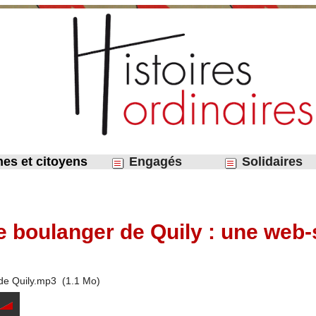
nes et citoyens
Engagés
Solidaires
le boulanger de Quily : une web
 de Quily.mp3
(1.1 Mo)