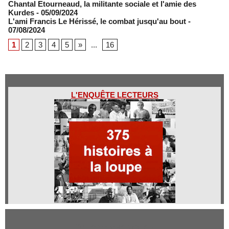
Chantal Etourneaud, la militante sociale et l'amie des
Kurdes
- 05/09/2024
L'ami Francis Le Hérissé, le combat jusqu'au bout
-
07/08/2024
1
2
3
4
5
»
...
16
L'ENQUÊTE LECTEURS
Qui sommes-nous ?