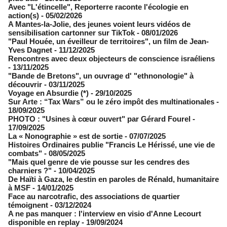
Avec "L'étincelle", Reporterre raconte l'écologie en
action(s)
- 05/02/2026
A Mantes-la-Jolie, des jeunes voient leurs vidéos de
sensibilisation cartonner sur TikTok
- 08/01/2026
"Paul Houée, un éveilleur de territoires", un film de Jean-
Yves Dagnet
- 11/12/2025
Rencontres avec deux objecteurs de conscience israéliens
- 13/11/2025
"Bande de Bretons", un ouvrage d' "ethnonologie" à
découvrir
- 03/11/2025
Voyage en Absurdie (*)
- 29/10/2025
Sur Arte : “Tax Wars” ou le zéro impôt des multinationales
-
18/09/2025
PHOTO : "Usines à cœur ouvert" par Gérard Fourel
-
17/09/2025
La « Nonographie » est de sortie
- 07/07/2025
Histoires Ordinaires publie "Francis Le Hérissé, une vie de
combats"
- 08/05/2025
"Mais quel genre de vie pousse sur les cendres des
charniers ?"
- 10/04/2025
De Haïti à Gaza, le destin en paroles de Rénald, humanitaire
à MSF
- 14/01/2025
Face au narcotrafic, des associations de quartier
témoignent
- 03/12/2024
A ne pas manquer : l'interview en visio d'Anne Lecourt
disponible en replay
- 19/09/2024