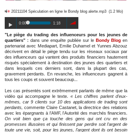
20211104 Spéculation en ligne le Bondy blog alerte.mp3
(1.2 Mo)
0:00
1:18
"Le piège du trading des influenceurs pour les jeunes de
quartiers" :
dans une enquête publiée sur le
Bondy Blog
en
partenariat avec Mediapart, Emilie Duhamel et Yunnes Abzouz
décrivent en détail le piège tendu sur les réseaux sociaux par
des influenceurs qui vantent des produits financiers hautement
risqués spécialement à destination des jeunes des quartiers et
dans lesquels ces derniers sont, dans la plupart des cas,
gravement perdants. En revanche, les influenceurs gagnent à
tous les coups et souvent beaucoup...
Les cas présentés sont extrêmement parlants de même que la
vidéo qui accompagne le texte.
« Les chiffres parlent d’eux-
mêmes, car 9 clients sur 10 des applications de trading sont
perdants,
commente Claire Castanet, la directrice des relations
avec les épargnants à l’AMF, l'Autorité des marchés financiers.
On voit bien que ça touche des gens qui ont cru en des
promesses illusoires et qui finissent par perdre soit l’argent de
toute une vie, soit, pour les jeunes, l’argent dont ils ont besoin