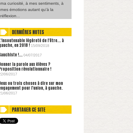
ma curiosité, à mes sentiments, à
mes émotions autant qu'à la
réflexion...
DERNIÈRES NOTES
L'insoutenable légèreté de l'être... à
gauche, en 2018 !
15/09/2018
Gauchiste !...
04/07/2017
Donner la parole aux élèves ?
Proposition révolutionnaire !
22/06/2017
Deux ou trois choses à dire sur mon
engagement pour l'union, à gauche.
21/06/2017
PARTAGER CE SITE