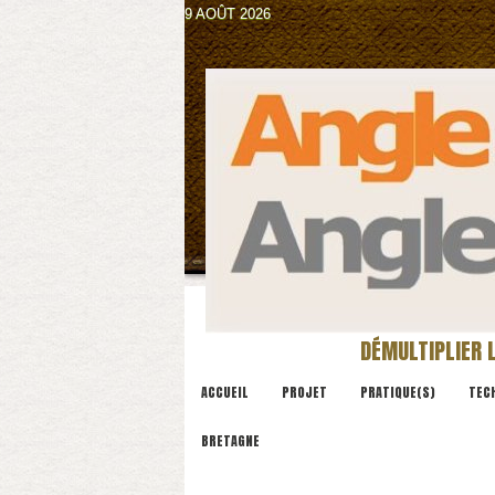
9 AOÛT 2026
DÉMULTIPLIER L
ACCUEIL
PROJET
PRATIQUE(S)
TEC
BRETAGNE