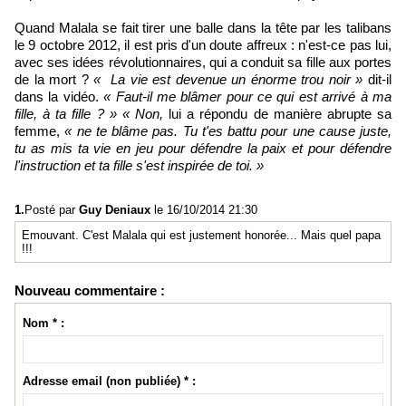
Quand Malala se fait tirer une balle dans la tête par les talibans
le 9 octobre 2012, il est pris d'un doute affreux : n'est-ce pas lui,
avec ses idées révolutionnaires, qui a conduit sa fille aux portes
de la mort ?
« La vie est devenue un énorme trou noir »
dit-il
dans la vidéo.
« Faut-il me blâmer pour ce qui est arrivé à ma
fille, à ta fille ? »
« Non,
lui a répondu de manière abrupte sa
femme,
« ne te blâme pas. Tu t'es battu pour une cause juste,
tu as mis ta vie en jeu pour défendre la paix et pour défendre
l'instruction et ta fille s'est inspirée de toi. »
1.
Posté par
Guy Deniaux
le 16/10/2014 21:30
Emouvant. C'est Malala qui est justement honorée... Mais quel papa
!!!
Nouveau commentaire :
Nom * :
Adresse email (non publiée) * :