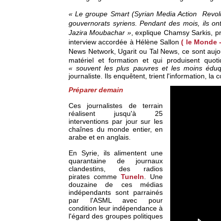
« Le groupe Smart (Syrian Media Action Revolu
gouvernorats syriens. Pendant des mois, ils on
Jazira Moubachar »
, explique Chamsy Sarkis, p
interview accordée à Hélène Sallon
( le Monde 
News Network, Ugarit ou Tal News, ce sont auj
matériel et formation et qui produisent quo
« souvent les plus pauvres et les moins édu
journaliste. Ils enquêtent, trient l'information, la
Préparer demain
Ces journalistes de terrain
réalisent jusqu'à 25
interventions par jour sur les
chaînes du monde entier, en
arabe et en anglais.
En Syrie, ils alimentent une
quarantaine de journaux
clandestins, des radios
pirates comme
Tuneln
. Une
douzaine de ces médias
indépendants sont parrainés
par l'ASML avec pour
condition leur indépendance à
l'égard des groupes politiques