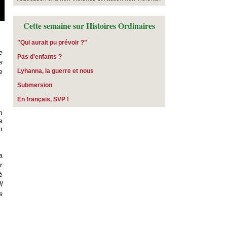
Cette semaine sur Histoires Ordinaires
"Qui aurait pu prévoir ?"
e
Pas d'enfants ?
s
e
​Lyhanna, la guerre et nous
Submersion
En français, SVP !
n
e
n
a
r
é
l
s