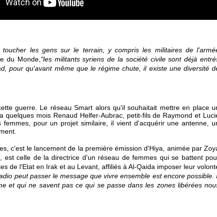
toucher les gens sur le terrain, y compris les militaires de l'armé
cle du Monde,
"les militants syriens de la société civile sont déjà entré
d, pour qu'avant même que le régime chute, il existe une diversité d
tte guerre. Le réseau Smart alors qu'il souhaitait mettre en place u
 a quelques mois Renaud Helfer-Aubrac, petit-fils de Raymond et Luci
 femmes, pour un projet similaire, il vient d'acquérir une antenne, u
ement.
s, c'est le
lancement
de la
première
émission d'Hiya, animée par Zoy
e, est celle de la directrice d'un réseau de femmes qui se battent pou
tes de l'Etat en Irak et au Levant, affiliés à Al-Qaida imposer leur volont
adio peut passer le message que vivre ensemble est encore possible. I
me et qui ne savent pas ce qui se passe dans les zones libérées nou