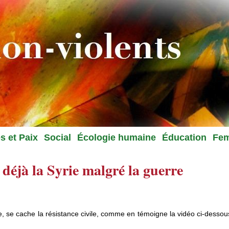
s et Paix
Social
Écologie humaine
Éducation
Fe
 déjà la Syrie malgré la guerre
e, se cache la résistance civile, comme en témoigne la vidéo ci-dessou