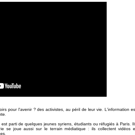
irs pour l'avenir ? des activistes, au péril de leur vie. L'information es
nte.
t est parti de quelques jeunes syriens, étudiants ou réfugiés à Paris. Il
se joue aussi sur le terrain médiatique : ils collectent vidéos e
nes.