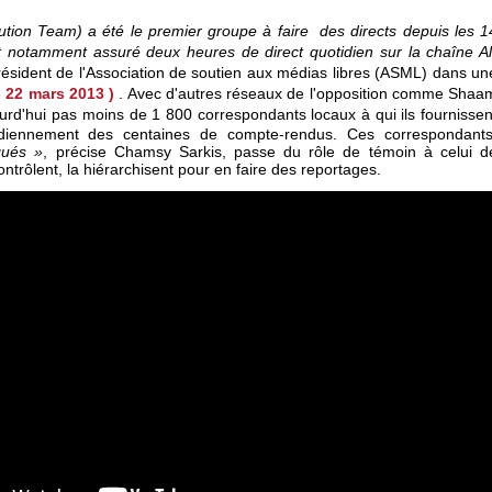
tion Team) a été le premier groupe à faire des directs depuis les 1
t notamment assuré deux heures de direct quotidien sur la chaîne Al
résident de l'Association de soutien aux médias libres (ASML) dans un
- 22 mars 2013 )
. Avec d'autres réseaux de l'opposition comme Shaa
ourd'hui pas moins de
1 800 correspondants locaux à qui ils fournissen
tidiennement des centaines de compte-rendus. Ces correspondants
qués »
, précise Chamsy Sarkis, passe du rôle de témoin à celui d
 contrôlent, la hiérarchisent pour en faire des reportages.