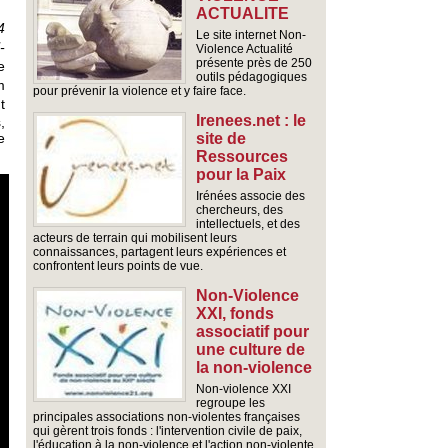
ACTUALITE
4
Le site internet Non-
-
Violence Actualité
présente près de 250
e
outils pédagogiques
m
pour prévenir la violence et y faire face.
t
Irenees.net : le
,
e
site de
Ressources
pour la Paix
Irénées associe des
chercheurs, des
intellectuels, et des
acteurs de terrain qui mobilisent leurs
connaissances, partagent leurs expériences et
confrontent leurs points de vue.
Non-Violence
XXI, fonds
associatif pour
une culture de
la non-violence
Non-violence XXI
regroupe les
principales associations non-violentes françaises
qui gèrent trois fonds : l'intervention civile de paix,
l'éducation à la non-violence et l'action non-violente.