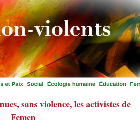
s et Paix
Social
Écologie humaine
Éducation
Fe
nues, sans violence, les activistes de
Femen