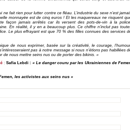
e fait rien pour lutter contre ce fléau. L’industrie du sexe n’est jamai
uelle monnayée est de cinq euros ! Et les maquereaux ne risquent qu
te façon jamais arrêtés car ils versent des pots-de-vin à la police
ine. En réalité, il y en a beaucoup plus. Ce chiffre n’inclut pas toute
olice. Le plus effrayant est que 70 % des filles connues des services d
ue de nous exprimer, basée sur la créativité, le courage, l’humour
 s’intéresseraient pas à notre message si nous n’étions pas habillées d
r de nous mettre seins nus ou de porter des bikinis. »
té
:
Safia Lebdi :
« Le danger couru par les Ukrainiennes de Feme
Femen, les activistes aux seins nus »