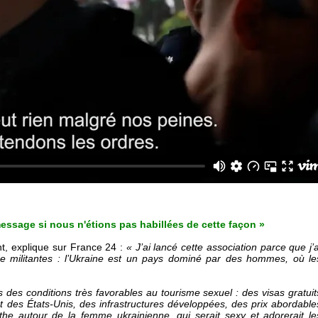
message si nous n'étions pas habillées de cette façon »
t, explique sur France 24 :
« J’ai lancé cette association parce que j’a
e militantes : l’Ukraine est un pays dominé par des hommes, où le
 des conditions très favorables au tourisme sexuel : des visas gratuit
t des États-Unis, des infrastructures développées, des prix abordable
ythe autour de la femme ukrainienne, qui serait sexy et adorerait le