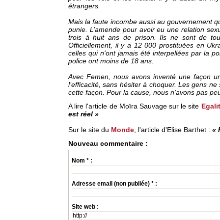
étrangers.
Mais la faute incombe aussi au gouvernement qui n
punie. L’amende pour avoir eu une relation sex
trois à huit ans de prison. Ils ne sont de tou
Officiellement, il y a 12 000 prostituées en Ukra
celles qui n'ont jamais été interpellées par la p
police ont moins de 18 ans.
Avec Femen, nous avons inventé une façon uniq
l’efficacité, sans hésiter à choquer. Les gens ne
cette façon. Pour la cause, nous n’avons pas peu
A lire l'article de Moïra Sauvage sur le site
Egali
est réel »
Sur le site du
Monde
, l'article d'Elise Barthet :
« 
Nouveau commentaire :
Nom * :
Adresse email (non publiée) * :
Site web :