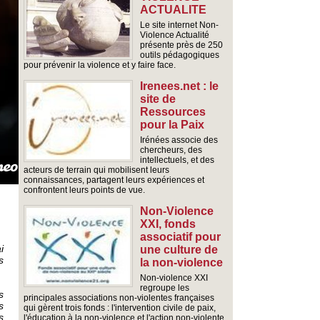
ACTUALITE
Le site internet Non-
Violence Actualité
présente près de 250
outils pédagogiques
pour prévenir la violence et y faire face.
Irenees.net : le
site de
Ressources
pour la Paix
Irénées associe des
chercheurs, des
intellectuels, et des
acteurs de terrain qui mobilisent leurs
connaissances, partagent leurs expériences et
confrontent leurs points de vue.
Non-Violence
XXI, fonds
associatif pour
i
une culture de
s
la non-violence
Non-violence XXI
regroupe les
s
principales associations non-violentes françaises
s
qui gèrent trois fonds : l'intervention civile de paix,
s
l'éducation à la non-violence et l'action non-violente.