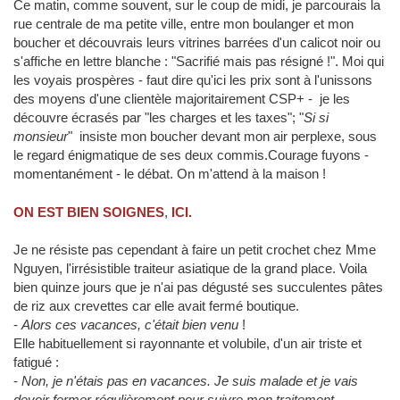
Ce matin, comme souvent, sur le coup de midi, je parcourais la
rue centrale de ma petite ville, entre mon boulanger et mon
boucher et découvrais leurs vitrines barrées d'un calicot noir ou
s'affiche en lettre blanche : "Sacrifié mais pas résigné !". Moi qui
les voyais prospères - faut dire qu'ici les prix sont à l'unissons
des moyens d'une clientèle majoritairement CSP+ - je les
découvre écrasés par "les charges et les taxes"; "
Si si
monsieur
" insiste mon boucher devant mon air perplexe, sous
le regard énigmatique de ses deux commis.Courage fuyons -
momentanément - le débat. On m'attend à la maison !
ON EST BIEN SOIGNES
,
ICI.
Je ne résiste pas cependant à faire un petit crochet chez Mme
Nguyen, l'irrésistible traiteur asiatique de la grand place. Voila
bien quinze jours que je n'ai pas dégusté ses succulentes pâtes
de riz aux crevettes car elle avait fermé boutique.
-
Alors ces vacances, c'était bien venu
!
Elle habituellement si rayonnante et volubile, d'un air triste et
fatigué :
-
Non, je n'étais pas en vacances. Je suis malade et je vais
devoir fermer régulièrement pour suivre mon traitement
.