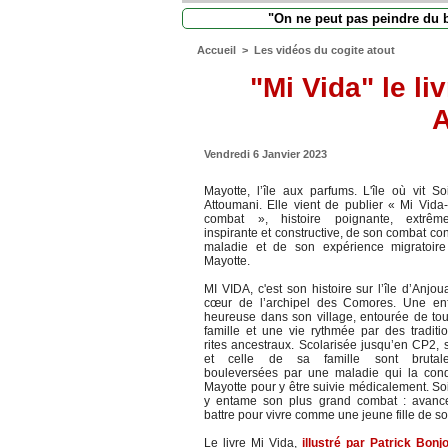
"On ne peut pas peindre du bl
Accueil
>
Les vidéos du cogite atout
"Mi Vida" le li
A
Vendredi 6 Janvier 2023
Mayotte, l’île aux parfums. L'île où vit So
Attoumani. Elle vient de publier « Mi Vida
combat », histoire poignante, extrêm
inspirante et constructive, de son combat con
maladie et de son expérience migratoire
Mayotte.
MI VIDA, c'est son histoire sur l’île d’Anjo
cœur de l’archipel des Comores. Une en
heureuse dans son village, entourée de tou
famille et une vie rythmée par des traditi
rites ancestraux. Scolarisée jusqu’en CP2, 
et celle de sa famille sont brutal
bouleversées par une maladie qui la cond
Mayotte pour y être suivie médicalement. So
y entame son plus grand combat : avance
battre pour vivre comme une jeune fille de s
Le livre Mi Vida,
illustré par Patrick Bonjo