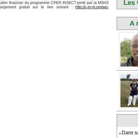
Les 
utien financier du programme CPER INSECT porté par la MSHS
chargement gratuit sur le lien suivant :
http://o-m-m.org/wp-
A 
Dans sa