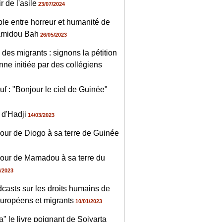
ir de l'asile
23/07/2024
ple entre horreur et humanité de
amidou Bah
26/05/2023
 des migrants : signons la pétition
ne initiée par des collégiens
f : "Bonjour le ciel de Guinée"
 d'Hadji
14/03/2023
our de Diogo à sa terre de Guinée
our de Mamadou à sa terre du
/2023
casts sur les droits humains de
uropéens et migrants
10/01/2023
a" le livre poignant de Soiyarta