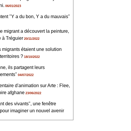
i.
06/01/2023
ntent "Y a du bon, Y a du mauvais"
e migrant a découvert la peinture,
e à Tréguier
20/11/2022
es migrants étaient une solution
territoires ?
18/10/2022
ne, ils partagent leurs
nements"
04/07/2022
taire d'animation sur Arte : Flee,
oire afghane
23/06/2022
nt des vivants", une fenêtre
 pour imaginer un nouvel avenir