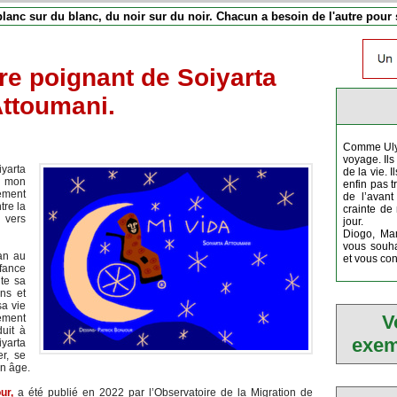
anc sur du blanc, du noir sur du noir. Chacun a besoin de l'autre pour s
vre poignant de Soiyarta
ttoumani.
Comme Ulyss
voyage. Ils
iyarta
de la vie. 
- mon
enfin pas tr
ement
de l’avant
tre la
crainte de 
 vers
jour.
Diogo, Mam
vous souha
uan au
et vous conv
fance
te sa
ons et
sa vie
V
ement
uit à
exem
iyarta
r, se
on âge.
ur,
a été publié en 2022 par l’Observatoire de la Migration de