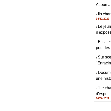
Attouman
Ils cha
14/12/2022
Le jeun
il expos
Et si l
pour les 
Sur scè
"Enraci
Documen
une hist
"Le cha
d'espoir
16/06/2022