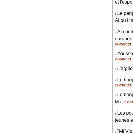
et l'espo
Le péri
Aliou H
Accueil
européen
09/05/2023
Youssou
26/04/2023
L'argile
Le bonj
14/03/2023
Le bonj
Mali
12/03
Les pod
jeunes e
"Mi Vid