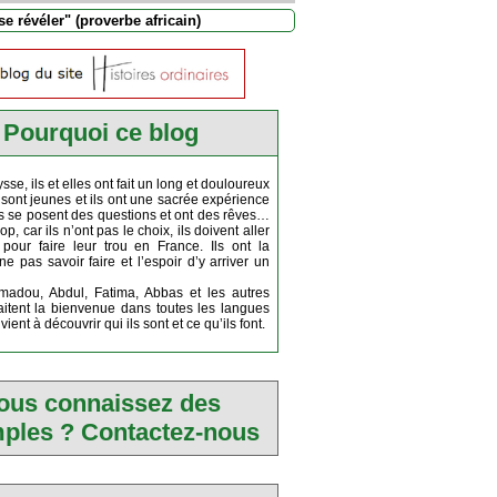
e révéler" (proverbe africain)
Pourquoi ce blog
Michel Rouger
e, ils et elles ont fait un long et douloureux
 sont jeunes et ils ont une sacrée expérience
Ils se posent des questions et ont des rêves…
op, car ils n’ont pas le choix, ils doivent aller
 pour faire leur trou en France. Ils ont la
ne pas savoir faire et l’espoir d’y arriver un
adou, Abdul, Fatima, Abbas et les autres
itent la bienvenue dans toutes les langues
ient à découvrir qui ils sont et ce qu’ils font.
http://www.histoiresordinaires.fr
ous connaissez des
ples ? Contactez-nous