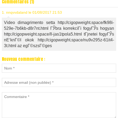
Commentaires (1)
1.
nnqvvdaland
le 01/08/2017 21:53
Video dimagrimento setta http://cigopweight.space/fk98i-
529e-7b6kb-d8r7nt.html ГЎbra korrekciГі fogyГЎs hogyan
http://cigopweight.space/ll-jas1tpola5.html tГјnetei fogyГЎs
nЕ‘knГ©l okok http://cigopweight.space/nu9v295z-61it4-
3t.html az egГ©szsГ©ges
Nouveau commentaire :