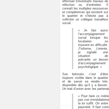
effectuer d’éventuels travaux de
réfection ou d’entretien. Il
connaît les multiples ressources
et compétences qui existent sur
le quartier et n’hésite pas à
solliciter un collègue travailleur
social :
« Je fais aussi
l’accompagnement
social lorsque les
locataires se
trouvent en difficulté.
J’informe, j’oriente,
je signale une
situation de
précarité, un besoin
d’accompagnement
psychologique. »
Son leitmotiv, c’est d’être
toujours visible dans le quartier
et de savoir se rendre très
disponible dès qu’il y a besoin.
Un trait d’union avec les partenai
« Pour faire ce métier
pas voir immédiatement
la loi suffit. On entr
pauvreté. Il faut con