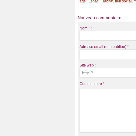
Tags
:
Espacil Habitat
,
lien social
,
m
Nouveau commentaire :
Nom * :
Adresse email (non publiée) * :
Site web :
Commentaire * :