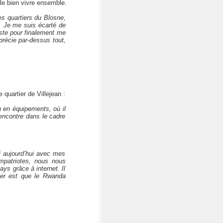
le bien vivre ensemble.
ses quartiers du Blosne,
. Je me suis écarté de
iste pour finalement me
précie par-dessus tout,
quartier de Villejean :
u en équipements, où il
 rencontre dans le cadre
ci aujourd’hui avec mes
ompatriotes, nous nous
ys grâce à internet. Il
her est que le Rwanda