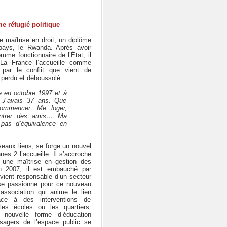
e réfugié politique
ne maîtrise en droit, un diplôme
pays, le Rwanda. Après avoir
mme fonctionnaire de l’État, il
La France l’accueille comme
ié par le conflit que vient de
, perdu et déboussolé :
e en octobre 1997 et à
 J’avais 37 ans. Que
commencer. Me loger,
contrer des amis… Ma
t pas d’équivalence en
veaux liens, se forge un nouvel
nes 2 l’accueille. Il s’accroche
une maîtrise en gestion des
n 2007, il est embauché par
evient responsable d’un secteur
l se passionne pour ce nouveau
association qui anime le lien
âce à des interventions de
les écoles ou les quartiers.
 nouvelle forme d’éducation
sagers de l’espace public se