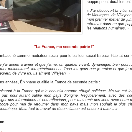
réapproprient durablement 
« J’ai découvert la ville, 
de Maurepas, de Villejean
mon premier métier de jur
retrouver dans ce que j’ap
les relations humaines. »
"La France, ma seconde patrie !"
embauché comme médiateur social pour le bailleur social Espacil Habitat sur le 
e j’ai appris à aimer et que j’aime, un quartier vivant, dynamique, bien pourv
rtier multiculturel, intergénérationnel. Tous les gens que je croise et que je
ureux de vivre ici. Ils aiment Villejean. »
urs années, Épiphane qualifie la France de seconde patrie :
aissant à la France qui m’a accueilli comme réfugié politique. Ma vie est i
ai pas pour autant oublié mon pays d’origine. Régulièrement, avec des c
er nos informations et nos réflexions, pour maintenir des liens avec notre pa
encore pour moi de retourner dans mon pays mais mon souhait le plus c
cratique. Mais tout le travail de réconciliation est encore à faire… »
lan.