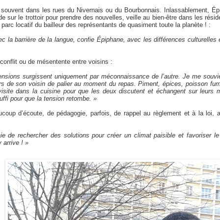
le, souvent dans les rues du Nivernais ou du Bourbonnais. Inlassablement, 
de sur le trottoir pour prendre des nouvelles, veille au bien-être dans les résiden
u parc locatif du bailleur des représentants de quasiment toute la planète ! :
c la barrière de la langue, confie Épiphane, avec les différences culturelles
 conflit ou de mésentente entre voisins :
tensions surgissent uniquement par méconnaissance de l’autre. Je me souvie
urs de son voisin de palier au moment du repas. Piment, épices, poisson f
visite dans la cuisine pour que les deux discutent et échangent sur leurs 
uffi pour que la tension retombe. »
coup d’écoute, de pédagogie, parfois, de rappel au règlement et à la loi, a
 de rechercher des solutions pour créer un climat paisible et favoriser le
 arrive ! »