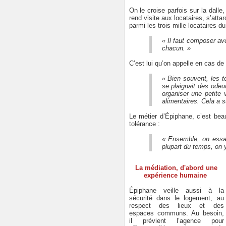
On le croise parfois sur la dal
rend visite aux locataires, s’attar
parmi les trois mille locataires d
« Il faut composer ave
chacun. »
C’est lui qu’on appelle en cas de
« Bien souvent, les 
se plaignait des ode
organiser une petite 
alimentaires. Cela a s
Le métier d’Épiphane, c’est beau
tolérance :
« Ensemble, on essaie
plupart du temps, on y
La médiation, d'abord une
expérience humaine
Épiphane veille aussi à la
sécurité dans le logement, au
respect des lieux et des
espaces communs. Au besoin,
il prévient l’agence pour