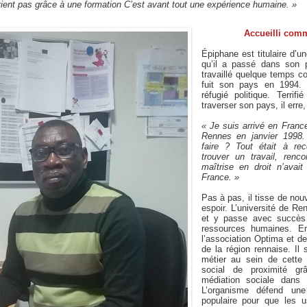
vient pas grâce à une formation C’est avant tout une expérience humaine. »
Accueilli comm
Épiphane est titulaire d’u
qu’il a passé dans son 
travaillé quelque temps co
fuit son pays en 1994. 
réfugié politique. Terrif
traverser son pays, il erre
« Je suis arrivé en Franc
Rennes en janvier 1998.
faire ? Tout était à re
trouver un travail, ren
maîtrise en droit n’avai
France. »
Pas à pas, il tisse de nou
espoir. L’université de Ren
et y passe avec succès 
ressources humaines. E
l’association Optima et d
de la région rennaise. I
métier au sein de cette 
social de proximité gr
médiation sociale dans 
L’organisme défend une
populaire pour que les u