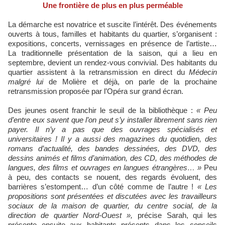
Une frontière de plus en plus perméable
La démarche est novatrice et suscite l’intérêt. Des événements
ouverts à tous, familles et habitants du quartier, s’organisent :
expositions, concerts, vernissages en présence de l’artiste…
La traditionnelle présentation de la saison, qui a lieu en
septembre, devient un rendez-vous convivial. Des habitants du
quartier assistent à la retransmission en direct du
Médecin
malgré lui
de Molière et déjà, on parle de la prochaine
retransmission proposée par l’Opéra sur grand écran.
Des jeunes osent franchir le seuil de la bibliothèque :
« Peu
d’entre eux savent que l’on peut s’y installer librement sans rien
payer. Il n’y a pas que des ouvrages spécialisés et
universitaires ! Il y a aussi des magazines du quotidien, des
romans d’actualité, des bandes dessinées, des DVD, des
dessins animés et films d’animation, des CD, des méthodes de
langues, des films et ouvrages en langues étrangères… »
Peu
à peu, des contacts se nouent, des regards évoluent, des
barrières s’estompent… d’un côté comme de l’autre !
« Les
propositions sont présentées et discutées avec les travailleurs
sociaux de la maison de quartier, du centre social, de la
direction de quartier Nord-Ouest
»
,
précise Sarah, qui les
présente ensuite aux habitants présents dans les conseils