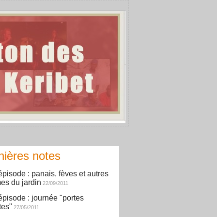
nières notes
épisode : panais, fèves et autres
es du jardin
22/09/2011
épisode : journée "portes
tes"
27/05/2011