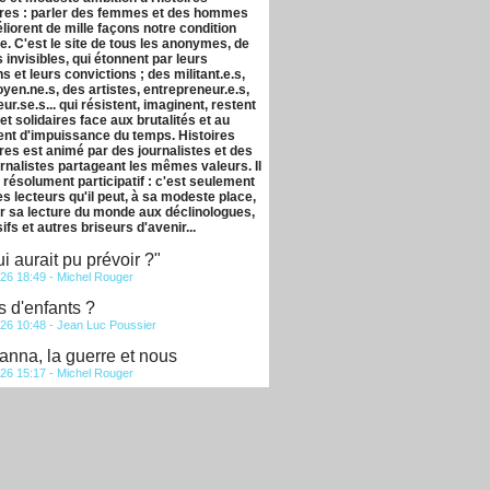
ires : parler des femmes et des hommes
liorent de mille façons notre condition
. C'est le site de tous les anonymes, de
s invisibles, qui étonnent par leurs
s et leurs convictions ; des militant.e.s,
oyen.ne.s, des artistes, entrepreneur.e.s,
eur.se.s... qui résistent, imaginent, restent
et solidaires face aux brutalités et au
nt d'impuissance du temps. Histoires
res est animé par des journalistes et des
rnalistes partageant les mêmes valeurs. Il
 résolument participatif : c'est seulement
s lecteurs qu'il peut, à sa modeste place,
 sa lecture du monde aux déclinologues,
ifs et autres briseurs d'avenir...
i aurait pu prévoir ?"
26 18:49 -
Michel Rouger
 d'enfants ?
26 10:48 -
Jean Luc Poussier
hanna, la guerre et nous
26 15:17 -
Michel Rouger