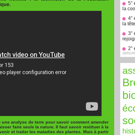
5° 
ique.
la co
4° 
la tête
3° 
rejoig
2° 
16/01/2
as
Br
bi
éc
so
re une analyse de terre pour savoir comment amender
isser faire seule la nature. Il faut savoir restituer à la
hist
venir et traiter les maladies des plantes. Mais à partir