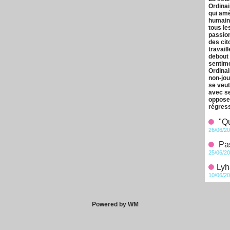
Ordina
qui amé
humaine
tous le
passion
des cit
travaill
debout 
sentime
Ordinai
non-jou
se veut
avec se
opposer
régress
"Qu
26/06/20
Pas
25/06/20
​Ly
10/06/20
Powered by WM