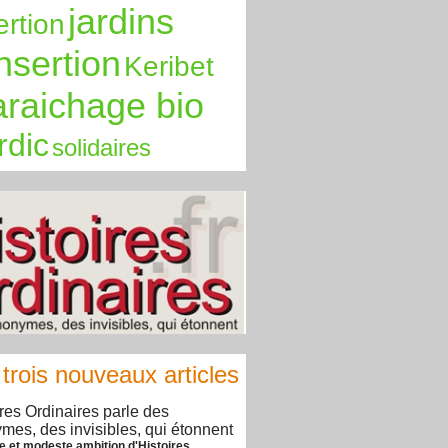
jardins
ertion
insertion
Keribet
raichage bio
rdic
solidaires
trois nouveaux articles
ires Ordinaires parle des
mes, des invisibles, qui étonnent
e et modeste ambition d'Histoires