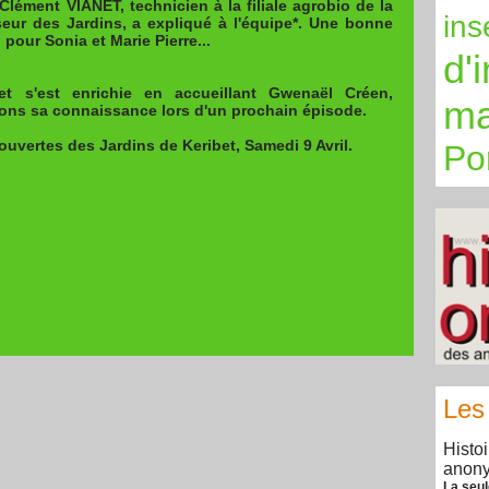
 Clément VIANET, technicien à la filiale agrobio de la
ins
eur des Jardins, a expliqué à l'équipe*. Une bonne
 pour Sonia et Marie Pierre...
d'
t s'est enrichie en accueillant Gwenaël Créen,
ma
rons sa connaissance lors d'un prochain épisode.
uvertes des Jardins de Keribet, Samedi 9 Avril.
Po
Les 
Histo
anony
La seul