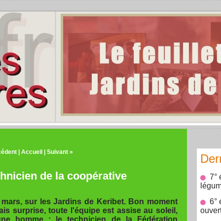
cédent
|
Accueil
|
Suivant »
Der
chnicien de la coopérative
7° 
légum
de mars, sur les Jardins de Keribet. Bon moment
6° 
s surprise, toute l'équipe est assise au soleil,
ouver
une homme : le technicien de la Fédération