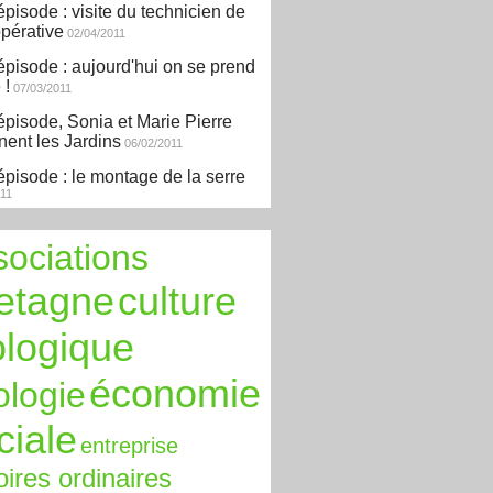
épisode : visite du technicien de
opérative
02/04/2011
épisode : aujourd'hui on se prend
 !
07/03/2011
épisode, Sonia et Marie Pierre
nent les Jardins
06/02/2011
épisode : le montage de la serre
011
sociations
etagne
culture
ologique
économie
ologie
ciale
entreprise
oires ordinaires