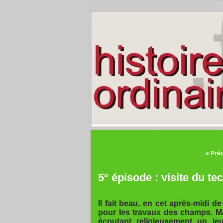
« Pré
5° épisode : visite du te
Il fait beau, en cet après-midi 
pour les travaux des champs. Mai
écoutant religieusement un je