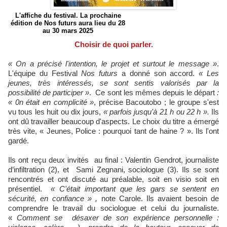
L'affiche du festival. La prochaine
édition de Nos futurs aura lieu du 28
au 30 mars 2025
Choisir de quoi parler.
« On a précisé l'intention, le projet et surtout le message »
.
L'équipe du Festival
Nos futurs
a donné son accord.
« Les
jeunes, très intéressés, se sont sentis valorisés par la
possibilité de participer »
. Ce sont les mêmes depuis le départ
:
« 0n était en complicité »
, précise Bacoutobo ; le groupe s'est
vu tous les huit ou dix jours,
« parfois jusqu'à 21
h ou 22
h ».
Ils
ont dû travailler beaucoup d'aspects. Le choix du titre a émergé
très vite, « Jeunes, Police : pourquoi tant de haine ? ». Ils l'ont
gardé.
Ils ont reçu deux invités au final : Valentin Gendrot, journaliste
d’infiltration (2), et Sami Zegnani, sociologue (3). Ils se sont
rencontrés et ont discuté au préalable, soit en visio soit en
présentiel.
« C'était important que les gars se sentent en
sécurité, en confiance » ,
note Carole. Ils avaient besoin de
comprendre le travail du sociologue et celui du journaliste.
«
Comment se désaxer de son expérience personnelle :