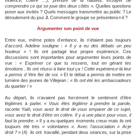
violence, colère …), prendre de la hauteur, essayer de
comprendre ce qui se joue des deux côtés ».
Quelles questions
poser aux invités ? Quels messages transmettre au public ? Le
déroulement du jour
J.
Comment le groupe se présentera-t-il ?
Argumenter son point de vue
Entre eux, même potes d'enfance, ils n'étaient pas toujours
d'accord. Adeline souligne :
« Il y a eu des débats un peu
houleux »
! Ils ont partagé leur propre expérience. Ces
discussions sont importantes pour argumenter leurs points de
vue :
« Exprimer ce que tu ressens, tout en gérant tes
émotions . Ils ont réussi à faire tout ça ! Cette expérience-là leur
a permis d 'être fier de soi. »
Et le débat a permis de mettre en
lumière des jeunes de Villejean :
« Ils ont été les ambassadeurs
du quartier !
»
Au départ, ils n'avaient pas forcément le sentiment d'être
légitimes à parler.
« Vous êtes légitime à prendre la parole,
raconte Yaël,
vous avez le droit de vous emparer de ce sujet,
vous avez le droit d'être en colère. Il y a une place pour vous, il
faut la prendre. »
Il y a eu quelques moments creux mais ils ont
toujours été très
« volontaires ».
Avec l'association
« Ai-je
droit ?
» (4) ils ont travaillé, pendant deux séances, sur la prise