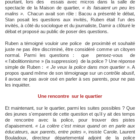
pourtant, lors des essais avec micros dans la salle de
spectacle de la Maison de quartier,
« ils faisaient un peu les
malins »
. Chacun avait son rôle : Bacou a présenté le débat,
Stan posait les questions aux invités, Ruben était l'un des
invités, à côté du sociologue et du journaliste, Damir a clôturé le
débat et proposé au public de poser des questions.
Ruben a témoigné vouloir une police de proximité et souhaité
juste ne pas être discriminé, être considéré comme un citoyen
normal. Parmi les questions : que pensez-vous de
« l'abolitionnisme » (la suppression) de la police ? Une réponse
simple de Ruben :
« Je veux la police dans mon quartier »
. A
propos quand même de son témoignage sur un contrôle abusif,
il avoue ne pas avoir osé en parler à ses parents, pour ne pas
les inquiéter.
Une rencontre sur le quartier
Et maintenant, sur le quartier, parmi les suites possibles ? Que
des jeunes s'emparent de cette question et qu'il y ait des temps
de rencontre avec la police, pour trouver des pistes
d'apaisement.
« La colère c'est mieux quand on en parle
aux
éducateurs, aux parents, entre potes »
, insiste Carole. Laurent
Bouladoux, directeur départemental adjoint de la police