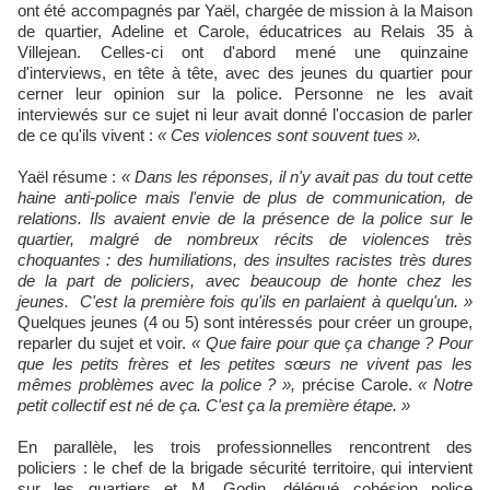
ont été accompagnés par Yaël, chargée de mission à la Maison
de quartier, Adeline et Carole, éducatrices au Relais 35 à
Villejean. Celles-ci ont d'abord mené une quinzaine
d'interviews, en tête à tête, avec des jeunes du quartier pour
cerner leur opinion sur la police. Personne ne les avait
interviewés sur ce sujet ni leur avait donné l'occasion de parler
de ce qu'ils vivent :
« Ces violences sont souvent tues ».
Yaël résume :
« Dans les réponses, il n'y avait pas du tout cette
haine anti-police mais l'envie de plus de communication, de
relations. Ils avaient envie de la présence de la police sur le
quartier, malgré de nombreux récits de violences très
choquantes : des humiliations, des insultes racistes très dures
de la part de policiers, avec beaucoup de honte chez les
jeunes. C'est la première fois qu'ils en parlaient à quelqu'un. »
Quelques jeunes (4 ou 5) sont intéressés pour créer un groupe,
reparler du sujet et voir.
« Que faire pour que ça change ? Pour
que les petits frères et les petites sœurs ne vivent pas les
mêmes problèmes avec la police ? »,
précise Carole.
« Notre
petit collectif est né de ça. C'est ça la première étape. »
En parallèle, les trois professionnelles rencontrent des
policiers : le chef de la brigade sécurité territoire, qui intervient
sur les quartiers et M. Godin, délégué cohésion police