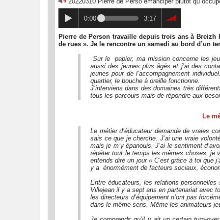
20220310 Pierre de Perso émanciper plutôt qu occu
0:00
3:17
Pierre de Person travaille depuis trois ans à Breizh
de rues ». Je le rencontre un samedi au bord d’un ter
Sur le papier, ma mission concerne les jeune
aussi des jeunes plus âgés et j’ai des conta
jeunes pour de l’accompagnement individuel.
quartier, le bouche à oreille fonctionne.
J’interviens dans des domaines très différents
tous les parcours mais de répondre aux besoin
Le mé
Le métier d’éducateur demande de vraies com
sais ce que je cherche. J’ai une vraie volon
mais je m’y épanouis. J’ai le sentiment d’avo
répéter tout le temps les mêmes choses, je vo
entends dire un jour « C’est grâce à toi que j
y a énormément de facteurs sociaux, économi
Entre éducateurs, les relations personnelles s
Villejean il y a sept ans en partenariat avec t
les directeurs d’équipement n’ont pas forcéme
dans le même sens. Même les animateurs jeun
Je comprends qu’il y ait un certain turn-ov