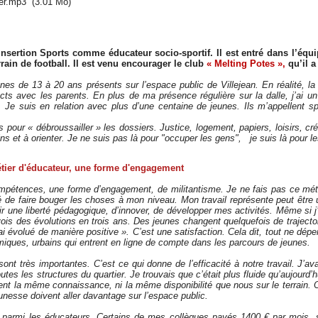
per.mp3
(3.01 Mo)
 Insertion Sports comme éducateur socio-sportif. Il est entré dans l’éq
rain de football. Il est venu encourager le club
« Melting Potes »,
qu’il a
s de 13 à 20 ans présents sur l’espace public de Villejean. En réalité, la
cts avec les parents. En plus de ma présence régulière sur la dalle, j’ai u
 Je suis en relation avec plus d’une centaine de jeunes. Ils m’appellent 
 pour « débroussailler » les dossiers. Justice, logement, papiers, loisirs, cré
s et à orienter. Je ne suis pas là pour "occuper les gens", je suis là pour l
tier d'éducateur, une forme d'engagement
pétences, une forme d’engagement, de militantisme. Je ne fais pas ce méti
té de faire bouger les choses à mon niveau. Mon travail représente peut être
ir une liberté pédagogique, d’innover, de développer mes activités. Même si j’
is des évolutions en trois ans. Des jeunes changent quelquefois de trajectoir
’ai évolué de manière positive ». C’est une satisfaction. Cela dit, tout ne dép
ques, urbains qui entrent en ligne de compte dans les parcours de jeunes.
ont très importantes. C’est ce qui donne de l’efficacité à notre travail. J’ava
outes les structures du quartier. Je trouvais que c’était plus fluide qu’aujourd
nt la même connaissance, ni la même disponibilité que nous sur le terrain. Or, 
esse doivent aller davantage sur l’espace public.
er parmi les éducateurs. Certains de mes collègues payés 1400 € par mois, 