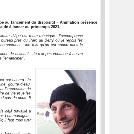
uipe au lancement du dispositif « Animation présence
 aidé à lancer au printemps 2021.
 limite d’âge est toute théorique. J’accompagne
n bureau près du Parc du Berry où je reçois les
spontanément. Une fois qu’on est connu dans le
ation de collectif. Je n’ai pas vocation à suivre
es "émanciper".
er par hasard. Je
 une goutte d’eau,
ai l’impression de
e de vie et je les
end pas de nous. Il
is déjà travaillé à
’hui. Les managers,
il faut tous tirer
se fatiguent après