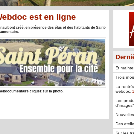
Webdoc est en ligne
ault ont créé, en présence des élus et des habitants de Saint-
ocumentaire.
Derni
Et mainte
Trois moi
La rentré
webdoc.
ebdocumentaire cliquez sur la photo.
1
Les produ
d'images"
Nouvelles
Des ateli
Sur les t