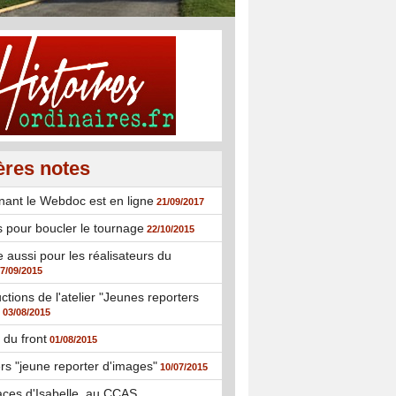
ères notes
nant le Webdoc est en ligne
21/09/2017
s pour boucler le tournage
22/10/2015
e aussi pour les réalisateurs du
7/09/2015
ctions de l'atelier "Jeunes reporters
03/08/2015
 du front
01/08/2015
ers "jeune reporter d'images"
10/07/2015
races d'Isabelle, au CCAS