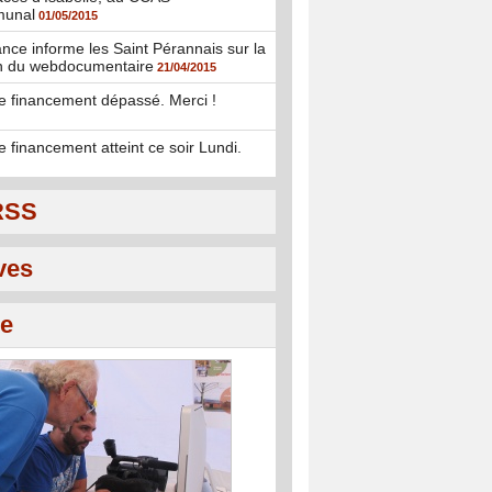
munal
01/05/2015
nce informe les Saint Pérannais sur la
on du webdocumentaire
21/04/2015
de financement dépassé. Merci !
e financement atteint ce soir Lundi.
RSS
ves
ie