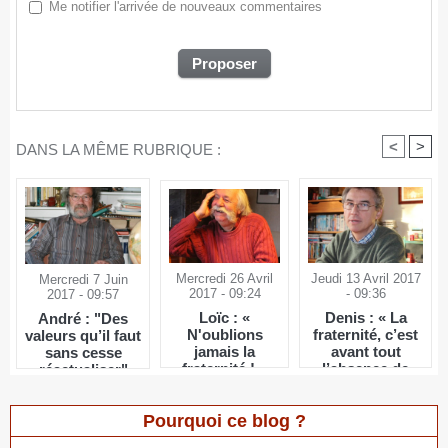
Me notifier l'arrivée de nouveaux commentaires
<
>
DANS LA MÊME RUBRIQUE :
Mercredi 26 Avril
Jeudi 13 Avril 2017
Mercredi 7 Juin
2017 - 09:24
- 09:36
2017 - 09:57
Loïc : «
Denis : « La
André : "Des
N'oublions
fraternité, c’est
valeurs qu’il faut
jamais la
avant tout
sans cesse
fraternité ! »
l’absence de
réactualiser"
pouvoir sur les
autres »
Pourquoi ce blog ?