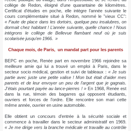
collège de Redon, éloigné d’une quarantaine de kilomètres.
Certificat d’études en poche, elle intègre l’année suivante le
cours complémentaire situé à Redon, nommé le "vieux CC":
« Faute de place dans les dortoirs, quelque peu insalubres, on
dormait chez habitant ! L’année suivante, quelle chance ! Nous
intégrons le collège de Bellevue flambant neuf où je suis
scolarisée jusqu’en 1966. »
Chaque mois, de Paris, un mandat part pour les parents
BEPC en poche, Renée part en novembre 1966 rejoindre sa
meilleure amie qui lui a trouvé un emploi à Paris, dans le
secteur socio médical, gestion et suivi de tableaux :
« Je suis
partie avec juste une petite valise ! Mon but était d’aider mes
parents et de leur envoyer un peu de l’argent que je gagnais.
J’étais pourtant payée au lance-pierres ! »
En 1968, Renée est
dans la rue, témoin des bagarres qui opposent étudiants,
ouvriers et forces de l’ordre. Elle rencontre son mari cette
même année, ouvrier en usine automobile.
Elle obtient un concours d’entrée à la sécurité sociale et
commence à travailler dans le secteur administratif en 1969.
« Je me dirige vers la branche médicale et travaille au contrôle