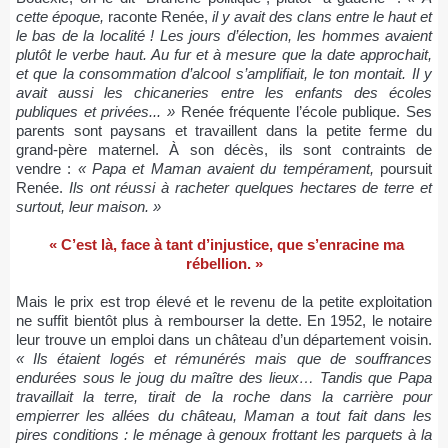
cette époque,
raconte Renée,
il y avait des clans entre le haut et
le bas de la localité ! Les jours d’élection, les hommes avaient
plutôt le verbe haut. Au fur et à mesure que la date approchait,
et que la consommation d’alcool s’amplifiait, le ton montait. Il y
avait aussi les chicaneries entre les enfants des écoles
publiques et privées... »
Renée fréquente l’école publique. Ses
parents sont paysans et travaillent dans la petite ferme du
grand-père maternel. À son décès, ils sont contraints de
vendre :
« Papa et Maman avaient du tempérament,
poursuit
Renée.
Ils ont réussi à racheter quelques hectares de terre et
surtout, leur maison. »
« C’est là, face à tant d’injustice, que s’enracine ma
rébellion. »
Mais le prix est trop élevé et le revenu de la petite exploitation
ne suffit bientôt plus à rembourser la dette. En 1952, le notaire
leur trouve un emploi dans un château d’un département voisin.
« Ils étaient logés et rémunérés mais que de souffrances
endurées sous le joug du maître des lieux… Tandis que Papa
travaillait la terre, tirait de la roche dans la carrière pour
empierrer les allées du château, Maman a tout fait dans les
pires conditions : le ménage à genoux frottant les parquets à la