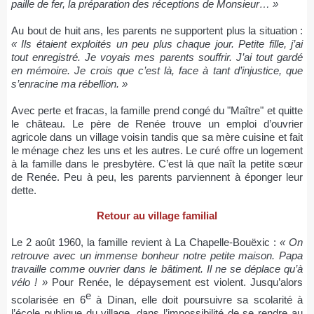
paille de fer, la préparation des réceptions de Monsieur… »
Au bout de huit ans, les parents ne supportent plus la situation :
« Ils étaient exploités un peu plus chaque jour. Petite fille, j’ai
tout enregistré. Je voyais mes parents souffrir. J’ai tout gardé
en mémoire. Je crois que c’est là, face à tant d’injustice, que
s’enracine ma rébellion. »
Avec perte et fracas, la famille prend congé du "Maître" et quitte
le château. Le père de Renée trouve un emploi d’ouvrier
agricole dans un village voisin tandis que sa mère cuisine et fait
le ménage chez les uns et les autres. Le curé offre un logement
à la famille dans le presbytère. C’est là que naît la petite sœur
de Renée. Peu à peu, les parents parviennent à éponger leur
dette.
Retour au village familial
Le 2 août 1960, la famille revient à La Chapelle-Bouëxic :
« On
retrouve avec un immense bonheur notre petite maison. Papa
travaille comme ouvrier dans le bâtiment. Il ne se déplace qu’à
vélo ! »
Pour Renée, le dépaysement est violent. Jusqu’alors
e
scolarisée en 6
à Dinan, elle doit poursuivre sa scolarité à
l’école publique du village, dans l’impossibilité de se rendre au