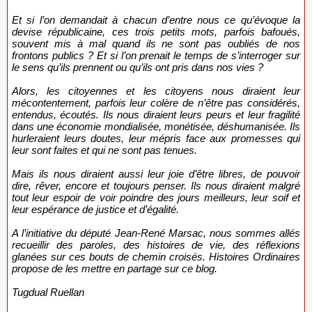
Michel Rouger
Et si l’on demandait à chacun d’entre nous ce qu’évoque la
devise républicaine, ces trois petits mots, parfois bafoués,
souvent mis à mal quand ils ne sont pas oubliés de nos
frontons publics ? Et si l’on prenait le temps de s’interroger sur
le sens qu’ils prennent ou qu’ils ont pris dans nos vies ?
Alors, les citoyennes et les citoyens nous diraient leur
mécontentement, parfois leur colère de n’être pas considérés,
entendus, écoutés. Ils nous diraient leurs peurs et leur fragilité
dans une économie mondialisée, monétisée, déshumanisée. Ils
hurleraient leurs doutes, leur mépris face aux promesses qui
leur sont faites et qui ne sont pas tenues.
Mais ils nous diraient aussi leur joie d’être libres, de pouvoir
dire, rêver, encore et toujours penser. Ils nous diraient malgré
tout leur espoir de voir poindre des jours meilleurs, leur soif et
leur espérance de justice et d’égalité.
A l’initiative du député Jean-René Marsac, nous sommes allés
recueillir des paroles, des histoires de vie, des réflexions
glanées sur ces bouts de chemin croisés. Histoires Ordinaires
propose de les mettre en partage sur ce blog.
Tugdual Ruellan
http://www.histoiresordinaires.fr