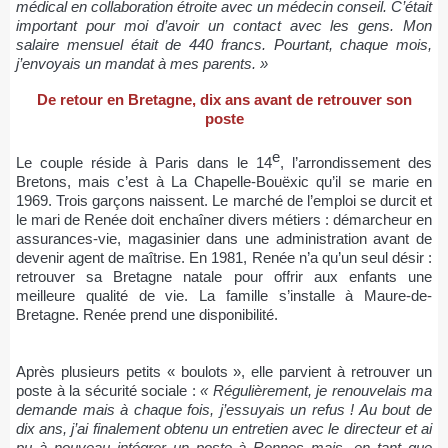
médical en collaboration étroite avec un médecin conseil. C’était
important pour moi d’avoir un contact avec les gens. Mon
salaire mensuel était de 440 francs. Pourtant, chaque mois,
j’envoyais un mandat à mes parents. »
De retour en Bretagne, d
ix ans avant de retrouver son
poste
e
Le couple réside à Paris dans le 14
, l’arrondissement des
Bretons, mais c’est à La Chapelle-Bouëxic qu’il se marie en
1969. Trois garçons naissent. Le marché de l’emploi se durcit et
le mari de Renée doit enchaîner divers métiers : démarcheur en
assurances-vie, magasinier dans une administration avant de
devenir agent de maîtrise. En 1981, Renée n’a qu’un seul désir :
retrouver sa Bretagne natale pour offrir aux enfants une
meilleure qualité de vie. La famille s’installe à Maure-de-
Bretagne. Renée prend une disponibilité.
Après plusieurs petits « boulots », elle parvient à retrouver un
poste à la sécurité sociale :
« Régulièrement, je renouvelais ma
demande mais à chaque fois, j’essuyais un refus ! Au bout de
dix ans, j’ai finalement obtenu un entretien avec le directeur et ai
pu à nouveau intégrer un poste à Rennes mais, en tant que