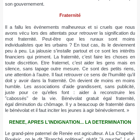
son gouvernement.
Fraternité
Il a fallu les événements malheureux et si cruels que nous
avons vécu lors des attentats pour retrouver la signification du
mot fraternité. Peut-être que les ruraux sont moins
individualistes que les urbains ? En tout cas, ils le deviennent
peu à peu. La jalousie s’installe partout et ce sont les intérêts
financiers qui priment. La fraternité, c’est faire les choses en
toute discrétion. Etre fraternel, c’est aider les gens mais en
silence, sans tapage outre mesure. Ce sont des petits riens,
une attention à l’autre. Il faut retrouver ce sens de l’humilité qu’il
doit y avoir dans la fraternité. On devient de moins en moins
humble. Les associations d’aide grandissent, sans publicité,
juste pour ce qu’elles font : aider à reconstruire les
"cabossés" de la vie. Bénévolat gratuit égal fraternité,
égal diminution du chômage. Il y a beaucoup de fraternité dans
le bénévolat et il faut inciter les jeunes à agir bénévolement. »
RENEE, APRES L'INDIGNATION... LA DETERMINATION
Le grand-père paternel de Renée est agriculteur. A La Chapelle-
Bouëxic, on le dit "Branché politique", plutôt "à gauche" !
« À