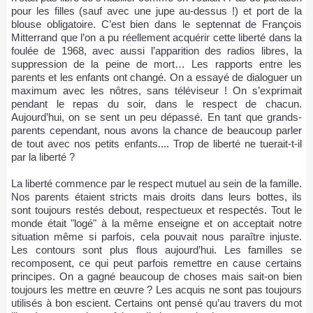
pour les filles (sauf avec une jupe au-dessus !) et port de la
blouse obligatoire. C’est bien dans le septennat de François
Mitterrand que l’on a pu réellement acquérir cette liberté dans la
foulée de 1968, avec aussi l’apparition des radios libres, la
suppression de la peine de mort… Les rapports entre les
parents et les enfants ont changé. On a essayé de dialoguer un
maximum avec les nôtres, sans téléviseur ! On s’exprimait
pendant le repas du soir, dans le respect de chacun.
Aujourd’hui, on se sent un peu dépassé. En tant que grands-
parents cependant, nous avons la chance de beaucoup parler
de tout avec nos petits enfants.... Trop de liberté ne tuerait-t-il
par la liberté ?
La liberté commence par le respect mutuel au sein de la famille.
Nos parents étaient stricts mais droits dans leurs bottes, ils
sont toujours restés debout, respectueux et respectés. Tout le
monde était "logé" à la même enseigne et on acceptait notre
situation même si parfois, cela pouvait nous paraître injuste.
Les contours sont plus flous aujourd’hui. Les familles se
recomposent, ce qui peut parfois remettre en cause certains
principes. On a gagné beaucoup de choses mais sait-on bien
toujours les mettre en œuvre ? Les acquis ne sont pas toujours
utilisés à bon escient. Certains ont pensé qu’au travers du mot