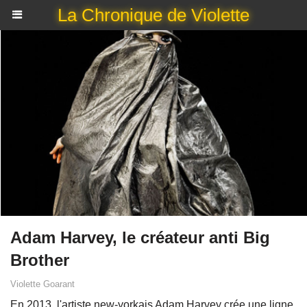
La Chronique de Violette
Adam Harvey, le créateur anti Big
Brother
Violette Goarant
En 2013, l'artiste new-yorkais Adam Harvey crée une ligne