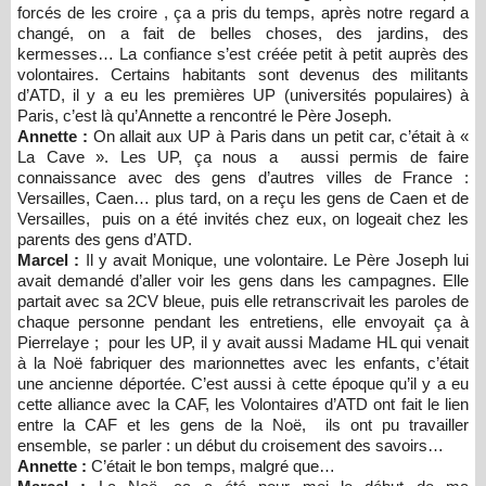
forcés de les croire , ça a pris du temps, après notre regard a
changé, on a fait de belles choses, des jardins, des
kermesses… La confiance s’est créée petit à petit auprès des
volontaires. Certains habitants sont devenus des militants
d’ATD, il y a eu les premières UP (universités populaires) à
Paris, c’est là qu’Annette a rencontré le Père Joseph.
Annette :
On allait aux UP à Paris dans un petit car, c’était à «
La Cave ». Les UP, ça nous a aussi permis de faire
connaissance avec des gens d’autres villes de France :
Versailles, Caen… plus tard, on a reçu les gens de Caen et de
Versailles, puis on a été invités chez eux, on logeait chez les
parents des gens d’ATD.
Marcel :
Il y avait Monique, une volontaire. Le Père Joseph lui
avait demandé d’aller voir les gens dans les campagnes. Elle
partait avec sa 2CV bleue, puis elle retranscrivait les paroles de
chaque personne pendant les entretiens, elle envoyait ça à
Pierrelaye ; pour les UP, il y avait aussi Madame HL qui venait
à la Noë fabriquer des marionnettes avec les enfants, c’était
une ancienne déportée. C’est aussi à cette époque qu’il y a eu
cette alliance avec la CAF, les Volontaires d’ATD ont fait le lien
entre la CAF et les gens de la Noë, ils ont pu travailler
ensemble, se parler : un début du croisement des savoirs…
Annette :
C’était le bon temps, malgré que…