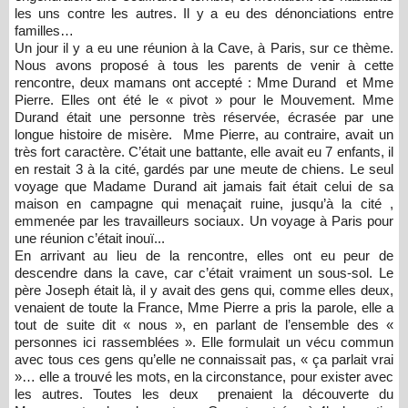
les uns contre les autres. Il y a eu des dénonciations entre
familles…
Un jour il y a eu une réunion à la Cave, à Paris, sur ce thème.
Nous avons proposé à tous les parents de venir à cette
rencontre, deux mamans ont accepté : Mme Durand et Mme
Pierre. Elles ont été le « pivot » pour le Mouvement. Mme
Durand était une personne très réservée, écrasée par une
longue histoire de misère. Mme Pierre, au contraire, avait un
très fort caractère. C’était une battante, elle avait eu 7 enfants, il
en restait 3 à la cité, gardés par une meute de chiens. Le seul
voyage que Madame Durand ait jamais fait était celui de sa
maison en campagne qui menaçait ruine, jusqu’à la cité ,
emmenée par les travailleurs sociaux. Un voyage à Paris pour
une réunion c’était inouï...
En arrivant au lieu de la rencontre, elles ont eu peur de
descendre dans la cave, car c’était vraiment un sous-sol. Le
père Joseph était là, il y avait des gens qui, comme elles deux,
venaient de toute la France, Mme Pierre a pris la parole, elle a
tout de suite dit « nous », en parlant de l’ensemble des «
personnes ici rassemblées ». Elle formulait un vécu commun
avec tous ces gens qu’elle ne connaissait pas, « ça parlait vrai
»… elle a trouvé les mots, en la circonstance, pour exister avec
les autres. Toutes les deux prenaient la découverte du