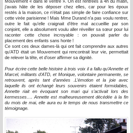
Mouvement « dans le ventre ». On est rentrées à 4h du matin,
j’avais hâte de les déposer chez elles, car pour les époux
restés à la maison, ce n’était pas simple de faire confiance sur
cette virée parisienne ! Mais Mme Durand n’a pas voulu rentrer,
outre le fait qu’elle craignait d’être mal accueillie par son
conjoint, elle a absolument voulu aller réveiller sa sœur pour lui
raconter cette chose incroyable : on pouvait parler du
placement des enfants sans honte !
Ce sont ces deux dames-là qui ont fait comprendre aux autres
qu’ATD était un Mouvement qui rencontrait leur vie, permettait
de relever la tête, et d’oser affirmer sa dignité.
Pour écrire cette belle histoire à trois voix il a fallu qu’Annette et
Marcel, militants d’ATD, et Monique, volontaire permanente, se
retrouvent, après tant d’années .L’émotion et la joie avec
laquelle ils ont échangé leurs souvenirs étaient formidables,
Annette riait en évoquant son mari qui s’activait lors des
kermesses…. Annette est malheureusement décédée à la fin
du mois de mai, elle aura eu le temps de nous transmettre ce
témoignage.