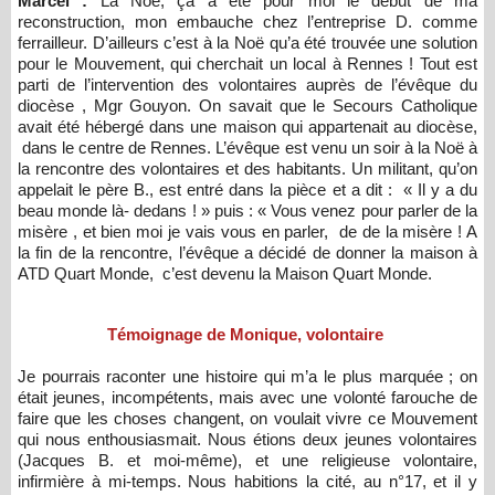
Marcel :
La Noë, ça a été pour moi le début de ma
reconstruction, mon embauche chez l’entreprise D. comme
ferrailleur. D’ailleurs c’est à la Noë qu’a été trouvée une solution
pour le Mouvement, qui cherchait un local à Rennes ! Tout est
parti de l’intervention des volontaires auprès de l’évêque du
diocèse , Mgr Gouyon. On savait que le Secours Catholique
avait été hébergé dans une maison qui appartenait au diocèse,
dans le centre de Rennes. L’évêque est venu un soir à la Noë à
la rencontre des volontaires et des habitants. Un militant, qu’on
appelait le père B., est entré dans la pièce et a dit : « Il y a du
beau monde là- dedans ! » puis : « Vous venez pour parler de la
misère , et bien moi je vais vous en parler, de de la misère ! A
la fin de la rencontre, l’évêque a décidé de donner la maison à
ATD Quart Monde, c’est devenu la Maison Quart Monde.
Témoignage de Monique, volontaire
Je pourrais raconter une histoire qui m’a le plus marquée ; on
était jeunes, incompétents, mais avec une volonté farouche de
faire que les choses changent, on voulait vivre ce Mouvement
qui nous enthousiasmait. Nous étions deux jeunes volontaires
(Jacques B. et moi-même), et une religieuse volontaire,
infirmière à mi-temps. Nous habitions la cité, au n°17, et il y