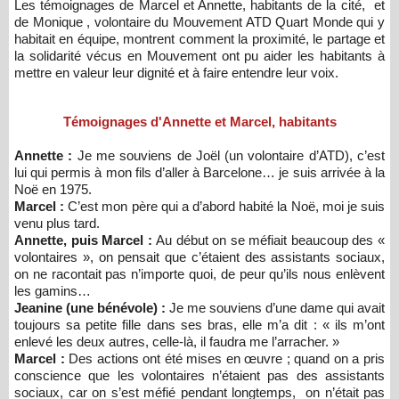
Les témoignages de Marcel et Annette, habitants de la cité, et
de Monique , volontaire du Mouvement ATD Quart Monde qui y
habitait en équipe, montrent comment la proximité, le partage et
la solidarité vécus en Mouvement ont pu aider les habitants à
mettre en valeur leur dignité et à faire entendre leur voix.
Témoignages d'Annette et Marcel, habitants
Annette :
Je me souviens de Joël (un volontaire d’ATD), c’est
lui qui permis à mon fils d’aller à Barcelone… je suis arrivée à la
Noë en 1975.
Marcel :
C’est mon père qui a d’abord habité la Noë, moi je suis
venu plus tard.
Annette, puis Marcel :
Au début on se méfiait beaucoup des «
volontaires », on pensait que c’étaient des assistants sociaux,
on ne racontait pas n’importe quoi, de peur qu’ils nous enlèvent
les gamins…
Jeanine (une bénévole) :
Je me souviens d’une dame qui avait
toujours sa petite fille dans ses bras, elle m’a dit : « ils m’ont
enlevé les deux autres, celle-là, il faudra me l’arracher. »
Marcel :
Des actions ont été mises en œuvre ; quand on a pris
conscience que les volontaires n’étaient pas des assistants
sociaux, car on s’est méfié pendant longtemps, on n’était pas